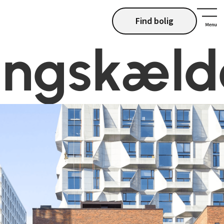
Find bolig
ingskæld