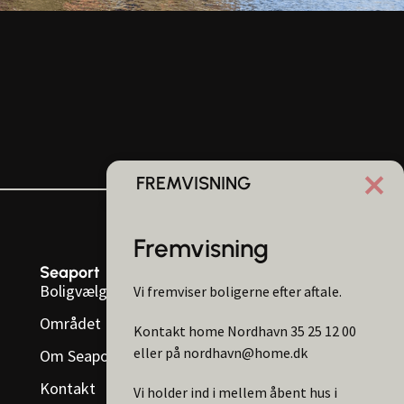
FREMVISNING
Fremvisning
Seaport
Info
Boligvælger
Vi fremviser boligerne efter aftale.
Privatlivspolitik
Området
Kontakt home Nordhavn 35 25 12 00
eller på nordhavn@home.dk
Om Seaport
Kontakt
Vi holder ind i mellem åbent hus i