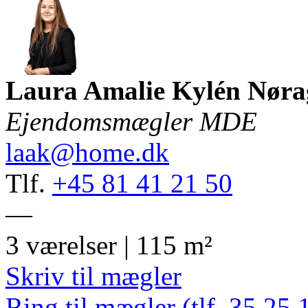
Laura Amalie Kylén Nøra
Ejendomsmægler MDE
laak@home.dk
Tlf.
+45 81 41 21 50
—
3 værelser | 115 m²
Skriv til mægler
Ring til mægler (tlf. 35 25 