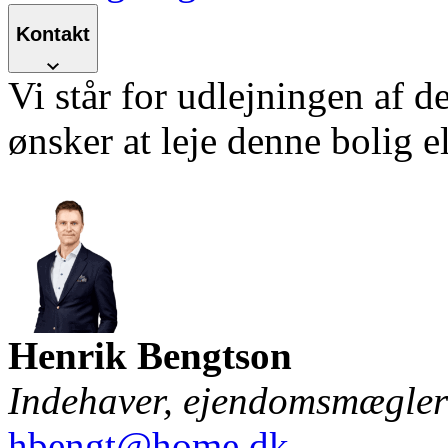
Kontakt
Vi står for udlejningen af d
ønsker at leje denne bolig e
Henrik Bengtson
Indehaver, ejendomsmægl
hbengt@home.dk